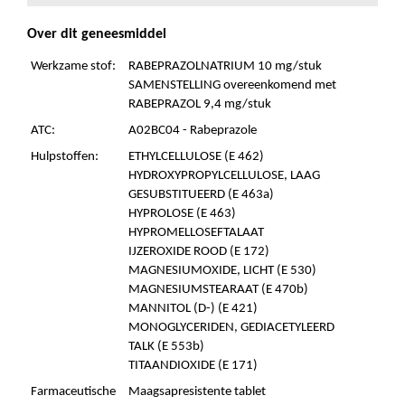
Over dit geneesmiddel
Werkzame stof:
RABEPRAZOLNATRIUM 10 mg/stuk
SAMENSTELLING overeenkomend met
RABEPRAZOL 9,4 mg/stuk
ATC:
A02BC04 - Rabeprazole
Hulpstoffen:
ETHYLCELLULOSE (E 462)
HYDROXYPROPYLCELLULOSE, LAAG
GESUBSTITUEERD (E 463a)
HYPROLOSE (E 463)
HYPROMELLOSEFTALAAT
IJZEROXIDE ROOD (E 172)
MAGNESIUMOXIDE, LICHT (E 530)
MAGNESIUMSTEARAAT (E 470b)
MANNITOL (D-) (E 421)
MONOGLYCERIDEN, GEDIACETYLEERD
TALK (E 553b)
TITAANDIOXIDE (E 171)
Farmaceutische
Maagsapresistente tablet