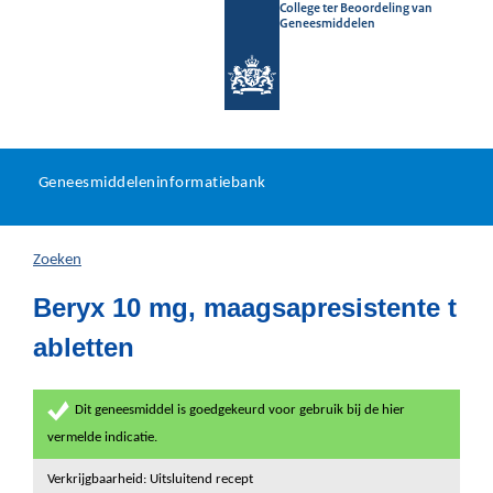
College ter Beoordeling van
Geneesmiddelen
Geneesmiddeleninformatieb
Ga
U
dir
Geneesmiddeleninformatiebank
na
bevindt
in
zich
Zoeken
hier:
Beryx 10 mg, maagsapresistente t
abletten
Dit geneesmiddel is goedgekeurd voor gebruik bij de hier
vermelde indicatie.
Verkrijgbaarheid: Uitsluitend recept