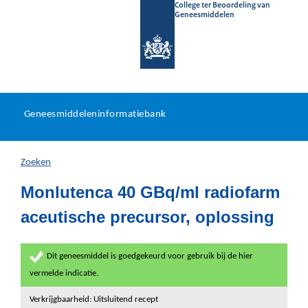
College ter Beoordeling van
Geneesmiddelen
Geneesmiddeleninformatieb
Ga
U
dir
Geneesmiddeleninformatiebank
na
bevindt
in
zich
Zoeken
hier:
Monlutenca 40 GBq/ml radiofarm
aceutische precursor, oplossing
Dit geneesmiddel is goedgekeurd voor gebruik bij de hier
vermelde indicatie.
Verkrijgbaarheid: Uitsluitend recept