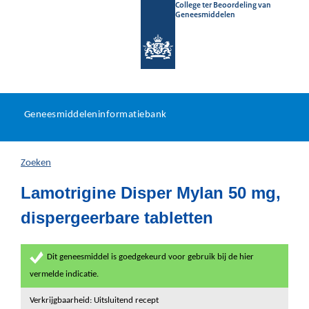
College ter Beoordeling van
Geneesmiddelen
Geneesmiddeleninformatieb
Ga
U
dir
Geneesmiddeleninformatiebank
na
bevindt
in
zich
Zoeken
hier:
Lamotrigine Disper Mylan 50 mg,
dispergeerbare tabletten
Dit geneesmiddel is goedgekeurd voor gebruik bij de hier
vermelde indicatie.
Verkrijgbaarheid: Uitsluitend recept