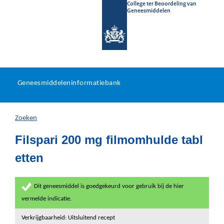
College ter Beoordeling van
Geneesmiddelen
Geneesmiddeleninformatieb
Ga
U
dir
Geneesmiddeleninformatiebank
na
bevindt
in
zich
Zoeken
hier:
Filspari 200 mg filmomhulde tabl
etten
Dit geneesmiddel is goedgekeurd voor gebruik bij de hier
vermelde indicatie.
Verkrijgbaarheid: Uitsluitend recept