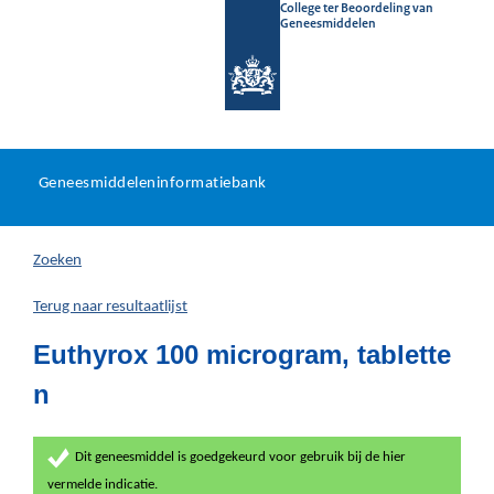
College ter Beoordeling van
Geneesmiddelen
Geneesmiddeleninformatieb
Ga
U
dir
Geneesmiddeleninformatiebank
na
bevindt
in
zich
Zoeken
hier:
Terug naar resultaatlijst
Euthyrox 100 microgram, tablette
n
Dit geneesmiddel is goedgekeurd voor gebruik bij de hier
vermelde indicatie.