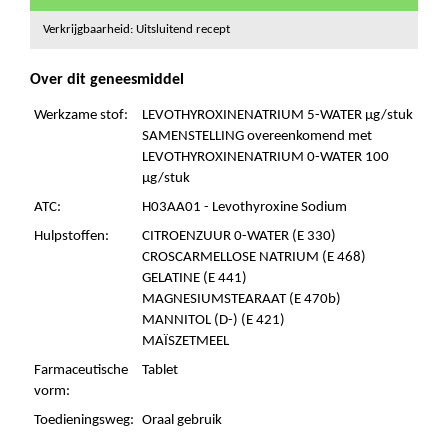
Verkrijgbaarheid: Uitsluitend recept
Over dit geneesmiddel
Werkzame stof:
LEVOTHYROXINENATRIUM 5-WATER µg/stuk
SAMENSTELLING overeenkomend met
LEVOTHYROXINENATRIUM 0-WATER 100
µg/stuk
ATC:
H03AA01 - Levothyroxine Sodium
Hulpstoffen:
CITROENZUUR 0-WATER (E 330)
CROSCARMELLOSE NATRIUM (E 468)
GELATINE (E 441)
MAGNESIUMSTEARAAT (E 470b)
MANNITOL (D-) (E 421)
MAÏSZETMEEL
Farmaceutische
Tablet
vorm:
Toedieningsweg:
Oraal gebruik