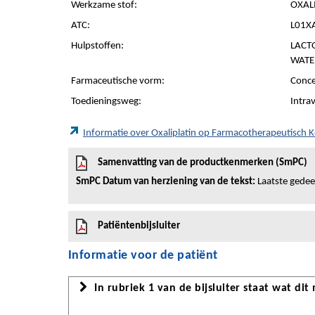
Werkzame stof:
OXAL
ATC:
L01XA
Hulpstoffen:
LACT
WATE
Farmaceutische vorm:
Conce
Toedieningsweg:
Intra
Informatie over Oxaliplatin op Farmacotherapeutisch
Samenvatting van de productkenmerken (SmPC)
SmPC Datum van herziening van de tekst:
Laatste gedeel
Patiëntenbijsluiter
Informatie voor de patiënt
In rubriek 1 van de bijsluiter staat wat dit