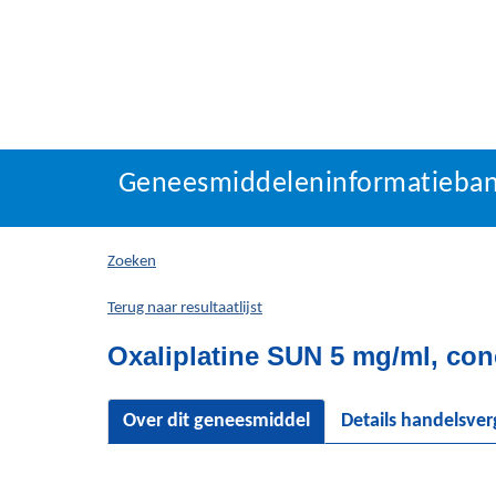
Geneesmiddeleninforma
Geneesmiddeleninformatieba
U
bevindt
zich
Zoeken
hier:
Terug naar resultaatlijst
Oxaliplatine SUN 5 mg/ml, con
Over dit geneesmiddel
Details handelsve