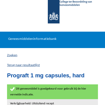
College ter Beoordeling van
Geneesmiddelen
Geneesmiddeleninformatieb
Ga
U
dir
Geneesmiddeleninformatiebank
na
bevindt
in
zich
Zoeken
hier:
Terug naar resultaatlijst
Prograft 1 mg capsules, hard
Dit geneesmiddel is goedgekeurd voor gebruik bij de hier
vermelde indicatie.
Verkrijgbaarheid: Uitsluitend recept