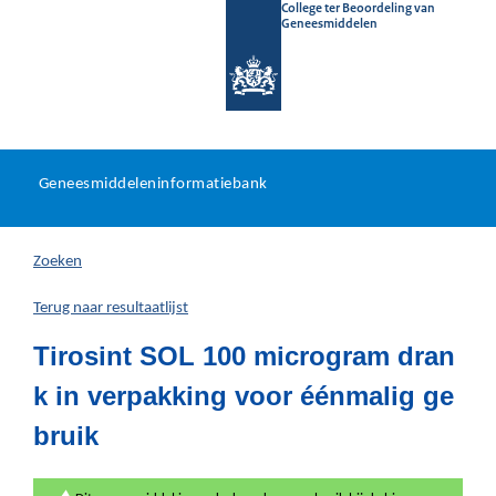
College ter Beoordeling van
Geneesmiddelen
Geneesmiddeleninformatieb
Ga
U
dir
Geneesmiddeleninformatiebank
na
bevindt
in
zich
Zoeken
hier:
Terug naar resultaatlijst
Tirosint SOL 100 microgram dran
k in verpakking voor éénmalig ge
bruik