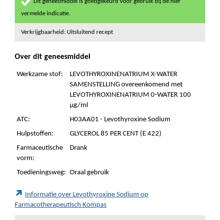
Dit geneesmiddel is goedgekeurd voor gebruik bij de hier
vermelde indicatie.
Verkrijgbaarheid: Uitsluitend recept
Over dit geneesmiddel
Werkzame stof:
LEVOTHYROXINENATRIUM X-WATER
SAMENSTELLING overeenkomend met
LEVOTHYROXINENATRIUM 0-WATER 100
µg/ml
ATC:
H03AA01 - Levothyroxine Sodium
Hulpstoffen:
GLYCEROL 85 PER CENT (E 422)
Farmaceutische
Drank
vorm:
Toedieningsweg:
Oraal gebruik
Informatie over Levothyroxine Sodium op
Farmacotherapeutisch Kompas