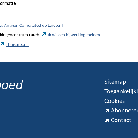
formatie
es Antigen Conjugated op Lareb.nl
werkingencentrum Lareb.
Ik wil een bijwerking melden.
Thuisarts.nl.
goed
Sitemap
Toegankelijk
Cookies
Abonneren
Contact