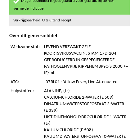
Dit geneesmiddel is goedgekeurd voor gebruik bij de hier
vermelde indicatie.
Verkrijgbaarheid: Uitsluitend recept
Over dit geneesmiddel
Werkzame stof:
LEVEND VERZWAKT GELE
KOORTSVIRUSVACCIN, STAM 17D-204
GEPRODUCEERD IN GESPECIFICEERDE
PATHOGEENVRIJE KIPPENEMBRYO'S 2000 >=
IE/ml
ATC:
J07BL01 - Yellow Fever, Live Attenuated
Hulpstoffen:
ALANINE, (L-)
CALCIUMCHLORIDE 2-WATER (E 509)
DINATRIUMWATERSTOFFOSFAAT 2-WATER
(E 339)
HISTIDINEMONOHYDROCHLORIDE 1-WATER
(L-)
KALIUMCHLORIDE (E 508)
KALIUMDIWATERSTOFFOSFAAT 0-WATER (E