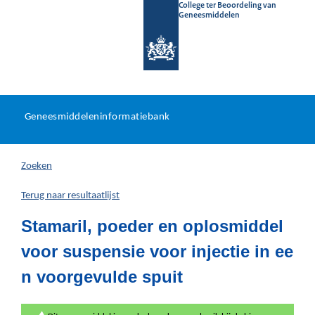
College ter Beoordeling van
Geneesmiddelen
Geneesmiddeleninformatieb
Ga
U
dir
Geneesmiddeleninformatiebank
na
bevindt
in
zich
Zoeken
hier:
Terug naar resultaatlijst
Stamaril, poeder en oplosmiddel
voor suspensie voor injectie in ee
n voorgevulde spuit