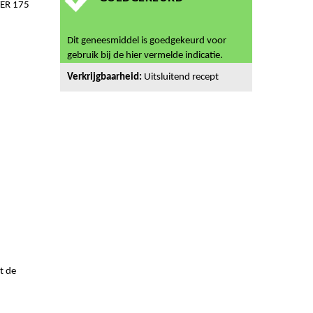
ER 175
Dit geneesmiddel is goedgekeurd voor
gebruik bij de hier vermelde indicatie.
Verkrijgbaarheid:
Uitsluitend recept
t de