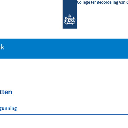
College ter Beoordeling van
tiebank
nk
tten
rgunning