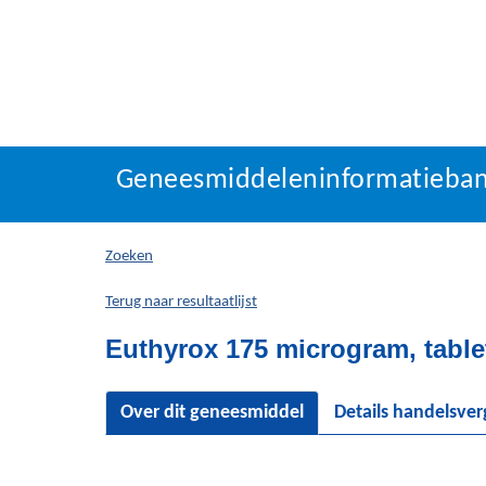
Geneesmiddeleninforma
Geneesmiddeleninformatieba
U
bevindt
zich
Zoeken
hier:
Terug naar resultaatlijst
Euthyrox 175 microgram, table
Over dit geneesmiddel
Details handelsve