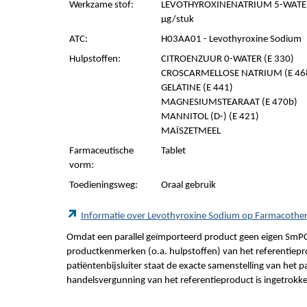
Werkzame stof:
LEVOTHYROXINENATRIUM 5-WATER
µg/stuk
ATC:
H03AA01 - Levothyroxine Sodium
Hulpstoffen:
CITROENZUUR 0-WATER (E 330)
CROSCARMELLOSE NATRIUM (E 46
GELATINE (E 441)
MAGNESIUMSTEARAAT (E 470b)
MANNITOL (D-) (E 421)
MAÏSZETMEEL
Farmaceutische
Tablet
vorm:
Toedieningsweg:
Oraal gebruik
Informatie over Levothyroxine Sodium op Farmacothe
Omdat een parallel geïmporteerd product geen eigen SmPC
productkenmerken (o.a. hulpstoffen) van het referentiepro
patiëntenbijsluiter staat de exacte samenstelling van het 
handelsvergunning van het referentieproduct is ingetrokk