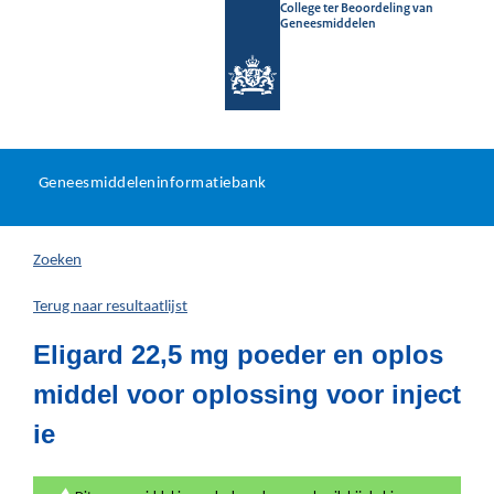
College ter Beoordeling van
Geneesmiddelen
Geneesmiddeleninformatieb
Ga
U
dir
Geneesmiddeleninformatiebank
na
bevindt
in
zich
Zoeken
hier:
Terug naar resultaatlijst
Eligard 22,5 mg poeder en oplos
middel voor oplossing voor inject
ie