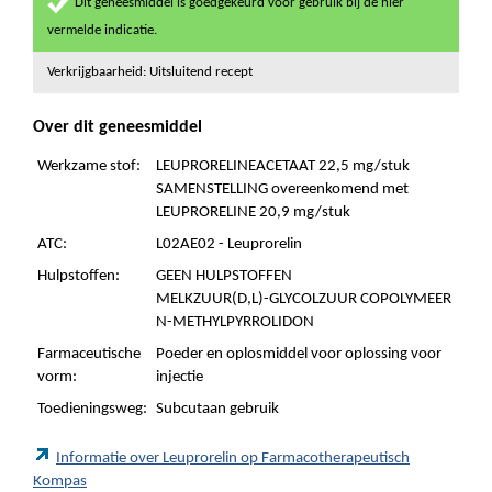
Dit geneesmiddel is goedgekeurd voor gebruik bij de hier
vermelde indicatie.
Verkrijgbaarheid: Uitsluitend recept
Over dit geneesmiddel
Werkzame stof:
LEUPRORELINEACETAAT 22,5 mg/stuk
SAMENSTELLING overeenkomend met
LEUPRORELINE 20,9 mg/stuk
ATC:
L02AE02 - Leuprorelin
Hulpstoffen:
GEEN HULPSTOFFEN
MELKZUUR(D,L)-GLYCOLZUUR COPOLYMEER
N-METHYLPYRROLIDON
Farmaceutische
Poeder en oplosmiddel voor oplossing voor
vorm:
injectie
Toedieningsweg:
Subcutaan gebruik
Informatie over Leuprorelin op Farmacotherapeutisch
Kompas