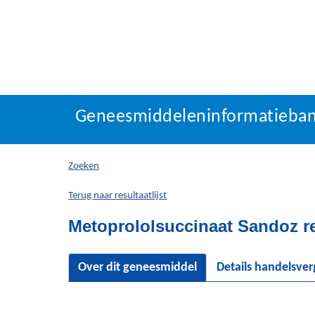
Geneesmiddeleninforma
Geneesmiddeleninformatieba
U
bevindt
zich
Zoeken
hier:
Terug naar resultaatlijst
Metoprololsuccinaat Sandoz ret
Over dit geneesmiddel
Details handelsve