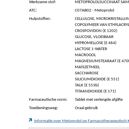
Werkzame stof:
METOPROLOLSUCCINAAT SAME
ATC:
C07AB02 - Metoprolol
Hulpstoffen:
CELLULOSE, MICROKRISTALLIJN 
COPOLYMEER VAN ETHYLACRYL
CROSPOVIDON (E 1202)
GLUCOSE, VLOEIBAAR
HYPROMELLOSE (E 464)
LACTOSE 1-WATER
MACROGOL
MAGNESIUMSTEARAAT (E 470
MAÏSZETMEEL
SACCHAROSE
SILICIUMDIOXIDE (E 551)
TALK (E 553b)
TITAANDIOXIDE (E 171)
Farmaceutische vorm:
Tablet met verlengde afgifte
Toedieningsweg:
Oraal gebruik
Informatie over Metoprolol op Farmacotherapeutisch