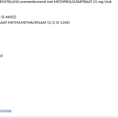
NSTELLING overeenkomend met METOPROLOLTARTRAAT 25 mg/stuk
(E 460(i))
AAT-METHYLMETHACRYLAAT (2:1) (E 1206)
b)
 Kompas