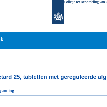
College ter Beoordeling van
tiebank
nk
ard 25, tabletten met gereguleerde afg
rgunning