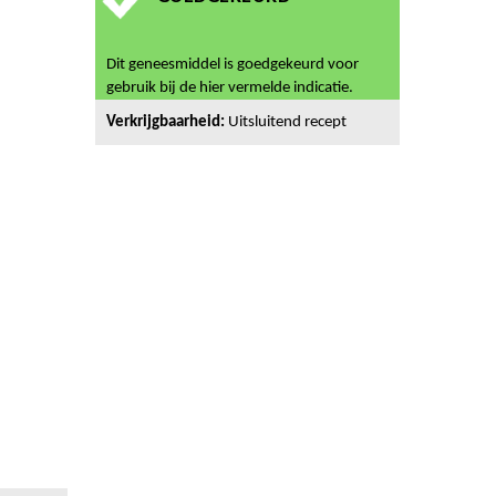
Dit geneesmiddel is goedgekeurd voor
gebruik bij de hier vermelde indicatie.
Verkrijgbaarheid:
Uitsluitend recept