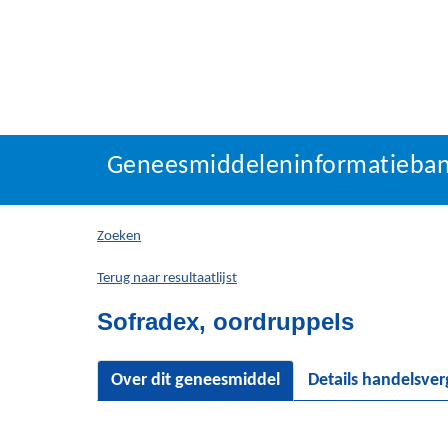
Geneesmiddeleninforma
Geneesmiddeleninformatieba
U
bevindt
zich
Zoeken
hier:
Terug naar resultaatlijst
Sofradex, oordruppels
Over dit geneesmiddel
Details handelsve