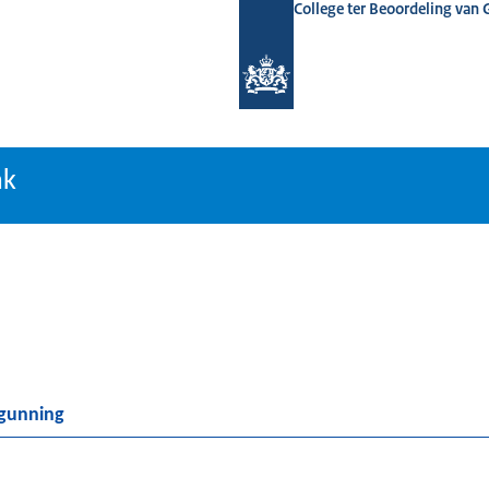
College ter Beoordeling van
tiebank
nk
rgunning