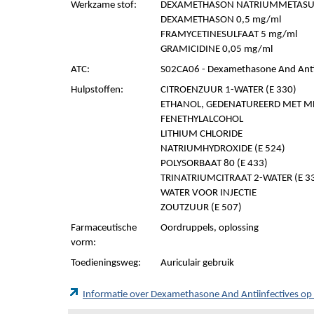
Werkzame stof:
DEXAMETHASON NATRIUMMETASULF
DEXAMETHASON 0,5 mg/ml
FRAMYCETINESULFAAT 5 mg/ml
GRAMICIDINE 0,05 mg/ml
ATC:
S02CA06 - Dexamethasone And Antii
Hulpstoffen:
CITROENZUUR 1-WATER (E 330)
ETHANOL, GEDENATUREERD MET 
FENETHYLALCOHOL
LITHIUM CHLORIDE
NATRIUMHYDROXIDE (E 524)
POLYSORBAAT 80 (E 433)
TRINATRIUMCITRAAT 2-WATER (E 3
WATER VOOR INJECTIE
ZOUTZUUR (E 507)
Farmaceutische
Oordruppels, oplossing
vorm:
Toedieningsweg:
Auriculair gebruik
Informatie over Dexamethasone And Antiinfectives o