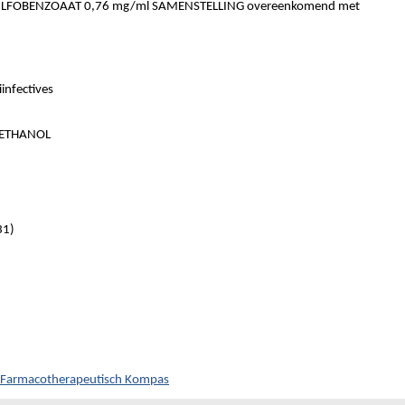
OBENZOAAT 0,76 mg/ml SAMENSTELLING overeenkomend met
nfectives
METHANOL
31)
p Farmacotherapeutisch Kompas