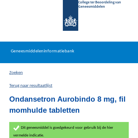
College ter Beoordeling van
Geneesmiddelen
Geneesmiddeleninformatieb
Ga
U
dir
Geneesmiddeleninformatiebank
na
bevindt
in
zich
Zoeken
hier:
Terug naar resultaatlijst
Ondansetron Aurobindo 8 mg, fil
momhulde tabletten
Dit geneesmiddel is goedgekeurd voor gebruik bij de hier
vermelde indicatie.