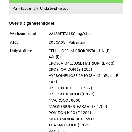
Verkrijgbaarheid: Uitsluitend recept
Over dit geneesmiddel
Werkzame stof:
VALSARTAN 80 mg/stuk
ATC:
C09CA03 - Valsartan
Hulpstoffen:
CELLULOSE, MICROKRISTALLIJN (E
460(i))
CROSCARMELLOSE NATRIUM (E 468)
CROSPOVIDON (E 1202)
HYPROMELLOSE 2910 (3 - 15 mPa.s) (E
464)
IJZEROXIDE GEEL (E 172)
IJZEROXIDE ROOD (E 172)
MACROGOL 8000
MAGNESIUMSTEARAAT (E 470b)
POVIDON K 30 (E 1201)
SILICIUMDIOXIDE (E 551)
TITAANDIOXIDE (E 171)
VANILLINE