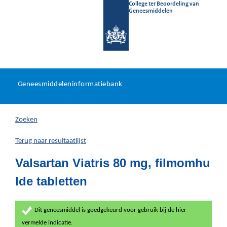
College ter Beoordeling van
Geneesmiddelen
Geneesmiddeleninformatieb
Ga
U
dir
Geneesmiddeleninformatiebank
na
bevindt
in
zich
Zoeken
hier:
Terug naar resultaatlijst
Valsartan Viatris 80 mg, filmomhu
lde tabletten
Dit geneesmiddel is goedgekeurd voor gebruik bij de hier
vermelde indicatie.