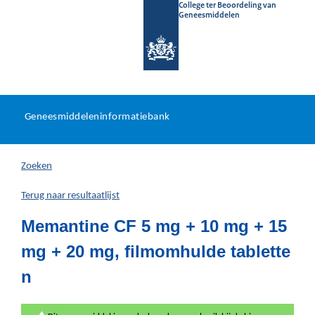
College ter Beoordeling van
Geneesmiddelen
Geneesmiddeleninformatieb
Ga
U
dir
Geneesmiddeleninformatiebank
na
bevindt
in
zich
Zoeken
hier:
Terug naar resultaatlijst
Memantine CF 5 mg + 10 mg + 15
mg + 20 mg, filmomhulde tablette
n