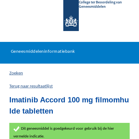
College ter Beoordeling van
Geneesmiddelen
Geneesmiddeleninformatieb
Ga
U
dir
Geneesmiddeleninformatiebank
na
bevindt
in
zich
Zoeken
hier:
Terug naar resultaatlijst
Imatinib Accord 100 mg filmomhu
lde tabletten
Dit geneesmiddel is goedgekeurd voor gebruik bij de hier
vermelde indicatie.