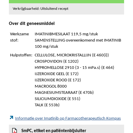
Verkrijgbaarheid: Uitsluitend recept
Over dit geneesmiddel
Werkzame
IMATINIBMESILAAT 119,5 mg/stuk
stof:
SAMENSTELLING overeenkomend met IMATINIB
100 mg/stuk
Hulpstoffen:
CELLULOSE, MICROKRISTALLIJN (E 460(i))
CROSPOVIDON (E 1202)
HYPROMELLOSE 2910 (3 - 15 mPa.s) (E 464)
IJZEROXIDE GEEL (E 172)
IJZEROXIDE ROOD (E 172)
MACROGOL 8000
MAGNESIUMSTEARAAT (E 470b)
SILICIUMDIOXIDE (E 551)
TALK (E 553b)
Informatie over Imatinib op Farmacotherapeutisch Kompas
SmPC, etiket en patiëntenbijsluiter