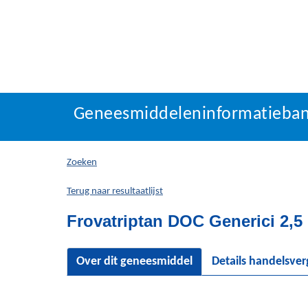
Geneesmiddeleninforma
Geneesmiddeleninformatieba
U
bevindt
zich
Zoeken
hier:
Terug naar resultaatlijst
Frovatriptan DOC Generici 2,5
Over dit geneesmiddel
Details handelsve