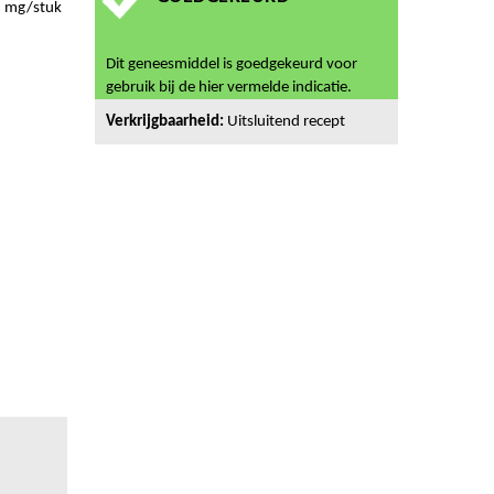
 mg/stuk
Dit geneesmiddel is goedgekeurd voor
gebruik bij de hier vermelde indicatie.
Verkrijgbaarheid:
Uitsluitend recept