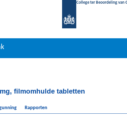
College ter Beoordeling van
tiebank
nk
 mg, filmomhulde tabletten
rgunning
Rapporten