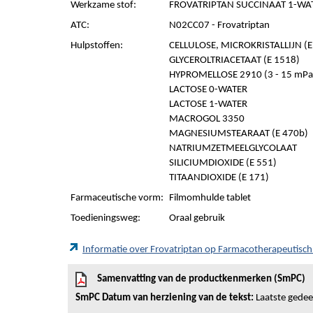
Werkzame stof:
FROVATRIPTAN SUCCINAAT 1-WAT
ATC:
N02CC07 - Frovatriptan
Hulpstoffen:
CELLULOSE, MICROKRISTALLIJN (E 
GLYCEROLTRIACETAAT (E 1518)
HYPROMELLOSE 2910 (3 - 15 mPa.
LACTOSE 0-WATER
LACTOSE 1-WATER
MACROGOL 3350
MAGNESIUMSTEARAAT (E 470b)
NATRIUMZETMEELGLYCOLAAT
SILICIUMDIOXIDE (E 551)
TITAANDIOXIDE (E 171)
Farmaceutische vorm:
Filmomhulde tablet
Toedieningsweg:
Oraal gebruik
Informatie over Frovatriptan op Farmacotherapeutisc
Samenvatting van de productkenmerken (SmPC)
SmPC Datum van herziening van de tekst:
Laatste gedeel