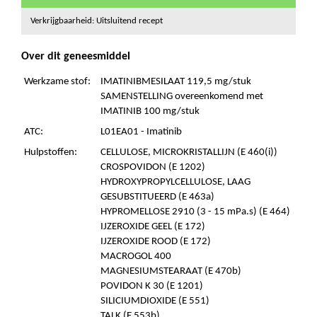
Verkrijgbaarheid: Uitsluitend recept
Over dit geneesmiddel
Werkzame stof:
IMATINIBMESILAAT 119,5 mg/stuk
SAMENSTELLING overeenkomend met
IMATINIB 100 mg/stuk
ATC:
L01EA01 - Imatinib
Hulpstoffen:
CELLULOSE, MICROKRISTALLIJN (E 460(i))
CROSPOVIDON (E 1202)
HYDROXYPROPYLCELLULOSE, LAAG
GESUBSTITUEERD (E 463a)
HYPROMELLOSE 2910 (3 - 15 mPa.s) (E 464)
IJZEROXIDE GEEL (E 172)
IJZEROXIDE ROOD (E 172)
MACROGOL 400
MAGNESIUMSTEARAAT (E 470b)
POVIDON K 30 (E 1201)
SILICIUMDIOXIDE (E 551)
TALK (E 553b)