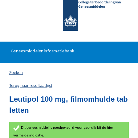
College ter Beoordeling van
Geneesmiddelen
Geneesmiddeleninformatieb
Ga
U
dir
Geneesmiddeleninformatiebank
na
bevindt
in
zich
Zoeken
hier:
Terug naar resultaatlijst
Leutipol 100 mg, filmomhulde tab
letten
Dit geneesmiddel is goedgekeurd voor gebruik bij de hier
vermelde indicatie.