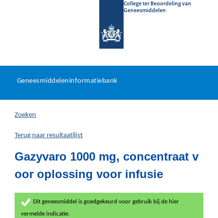
College ter Beoordeling van
Geneesmiddelen
Geneesmiddeleninformatieb
Ga
U
dir
Geneesmiddeleninformatiebank
na
bevindt
in
zich
Zoeken
hier:
Terug naar resultaatlijst
Gazyvaro 1000 mg, concentraat v
oor oplossing voor infusie
Dit geneesmiddel is goedgekeurd voor gebruik bij de hier
vermelde indicatie.