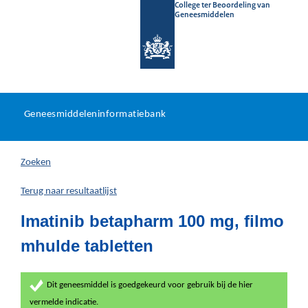
College ter Beoordeling van
Geneesmiddelen
Geneesmiddeleninformatieb
Ga
U
dir
Geneesmiddeleninformatiebank
na
bevindt
in
zich
Zoeken
hier:
Terug naar resultaatlijst
Imatinib betapharm 100 mg, filmo
mhulde tabletten
Dit geneesmiddel is goedgekeurd voor gebruik bij de hier
vermelde indicatie.