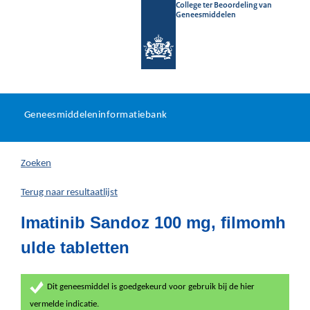
College ter Beoordeling van
Geneesmiddelen
Geneesmiddeleninformatieb
Ga
U
dir
Geneesmiddeleninformatiebank
na
bevindt
in
zich
Zoeken
hier:
Terug naar resultaatlijst
Imatinib Sandoz 100 mg, filmomh
ulde tabletten
Dit geneesmiddel is goedgekeurd voor gebruik bij de hier
vermelde indicatie.