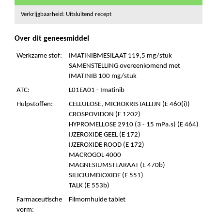
Verkrijgbaarheid: Uitsluitend recept
Over dit geneesmiddel
Werkzame stof:
IMATINIBMESILAAT 119,5 mg/stuk
SAMENSTELLING overeenkomend met
IMATINIB 100 mg/stuk
ATC:
L01EA01 - Imatinib
Hulpstoffen:
CELLULOSE, MICROKRISTALLIJN (E 460(i))
CROSPOVIDON (E 1202)
HYPROMELLOSE 2910 (3 - 15 mPa.s) (E 464)
IJZEROXIDE GEEL (E 172)
IJZEROXIDE ROOD (E 172)
MACROGOL 4000
MAGNESIUMSTEARAAT (E 470b)
SILICIUMDIOXIDE (E 551)
TALK (E 553b)
Farmaceutische
Filmomhulde tablet
vorm: