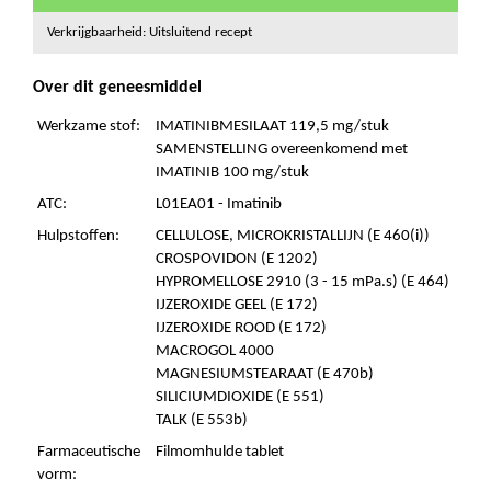
Verkrijgbaarheid: Uitsluitend recept
Over dit geneesmiddel
Werkzame stof:
IMATINIBMESILAAT 119,5 mg/stuk
SAMENSTELLING overeenkomend met
IMATINIB 100 mg/stuk
ATC:
L01EA01 - Imatinib
Hulpstoffen:
CELLULOSE, MICROKRISTALLIJN (E 460(i))
CROSPOVIDON (E 1202)
HYPROMELLOSE 2910 (3 - 15 mPa.s) (E 464)
IJZEROXIDE GEEL (E 172)
IJZEROXIDE ROOD (E 172)
MACROGOL 4000
MAGNESIUMSTEARAAT (E 470b)
SILICIUMDIOXIDE (E 551)
TALK (E 553b)
Farmaceutische
Filmomhulde tablet
vorm: