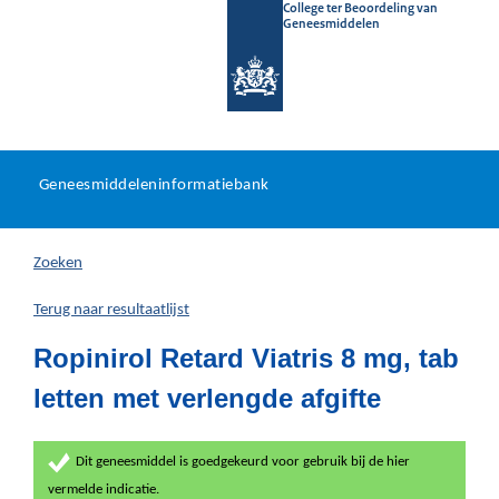
College ter Beoordeling van
Geneesmiddelen
Geneesmiddeleninformatieb
Ga
U
dir
Geneesmiddeleninformatiebank
na
bevindt
in
zich
Zoeken
hier:
Terug naar resultaatlijst
Ropinirol Retard Viatris 8 mg, tab
letten met verlengde afgifte
Dit geneesmiddel is goedgekeurd voor gebruik bij de hier
vermelde indicatie.