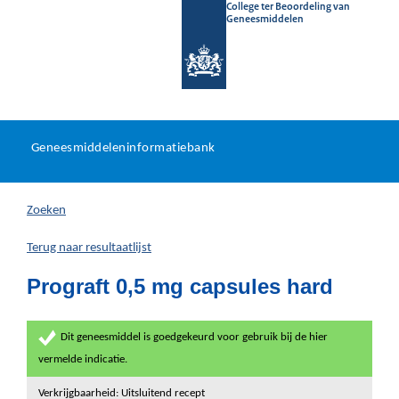
College ter Beoordeling van
Geneesmiddelen
Geneesmiddeleninformatieb
Ga
U
dir
Geneesmiddeleninformatiebank
na
bevindt
in
zich
Zoeken
hier:
Terug naar resultaatlijst
Prograft 0,5 mg capsules hard
Dit geneesmiddel is goedgekeurd voor gebruik bij de hier
vermelde indicatie.
Verkrijgbaarheid: Uitsluitend recept