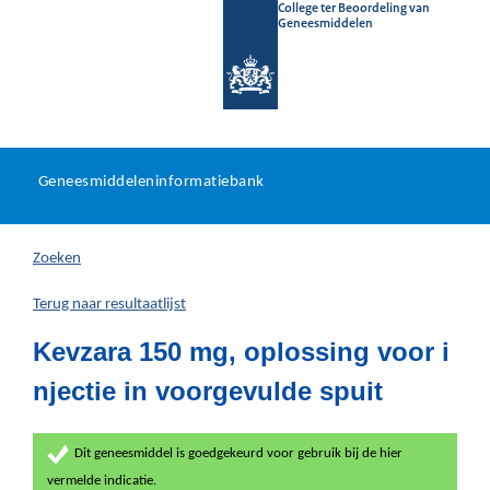
College ter Beoordeling van
Geneesmiddelen
Geneesmiddeleninformatieb
Ga
U
dir
Geneesmiddeleninformatiebank
na
bevindt
in
zich
Zoeken
hier:
Terug naar resultaatlijst
Kevzara 150 mg, oplossing voor i
njectie in voorgevulde spuit
Dit geneesmiddel is goedgekeurd voor gebruik bij de hier
vermelde indicatie.