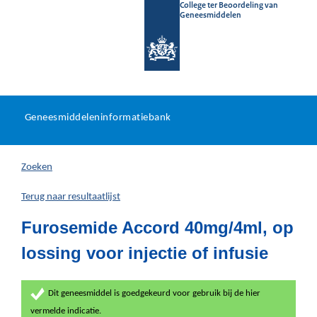
College ter Beoordeling van
Geneesmiddelen
Geneesmiddeleninformatieb
Ga
U
dir
Geneesmiddeleninformatiebank
na
bevindt
in
zich
Zoeken
hier:
Terug naar resultaatlijst
Furosemide Accord 40mg/4ml, op
lossing voor injectie of infusie
Dit geneesmiddel is goedgekeurd voor gebruik bij de hier
vermelde indicatie.