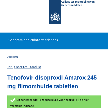
College ter Beoordeling van
Geneesmiddelen
Geneesmiddeleninformatieb
Ga
U
dir
Geneesmiddeleninformatiebank
na
bevindt
in
zich
Zoeken
hier:
Terug naar resultaatlijst
Tenofovir disoproxil Amarox 245
mg filmomhulde tabletten
Dit geneesmiddel is goedgekeurd voor gebruik bij de hier
vermelde indicatie.