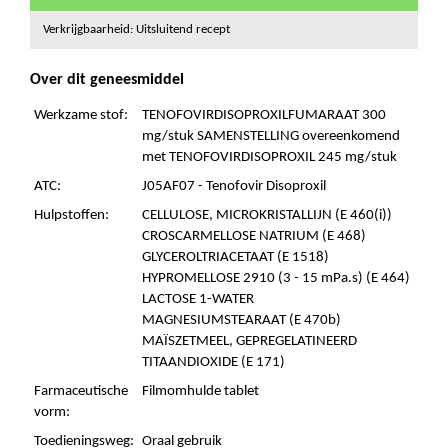
Verkrijgbaarheid: Uitsluitend recept
Over dit geneesmiddel
Werkzame stof:
TENOFOVIRDISOPROXILFUMARAAT 300
mg/stuk SAMENSTELLING overeenkomend
met TENOFOVIRDISOPROXIL 245 mg/stuk
ATC:
J05AF07 - Tenofovir Disoproxil
Hulpstoffen:
CELLULOSE, MICROKRISTALLIJN (E 460(i))
CROSCARMELLOSE NATRIUM (E 468)
GLYCEROLTRIACETAAT (E 1518)
HYPROMELLOSE 2910 (3 - 15 mPa.s) (E 464)
LACTOSE 1-WATER
MAGNESIUMSTEARAAT (E 470b)
MAÏSZETMEEL, GEPREGELATINEERD
TITAANDIOXIDE (E 171)
Farmaceutische
Filmomhulde tablet
vorm:
Toedieningsweg:
Oraal gebruik