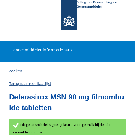
College ter Beoordeling van
Geneesmiddelen
Geneesmiddeleninformatieb
Ga
U
dir
Geneesmiddeleninformatiebank
na
bevindt
in
zich
Zoeken
hier:
Terug naar resultaatlijst
Deferasirox MSN 90 mg filmomhu
lde tabletten
Dit geneesmiddel is goedgekeurd voor gebruik bij de hier
vermelde indicatie.