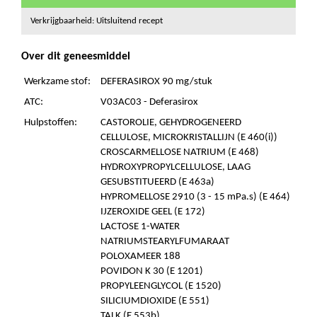
Verkrijgbaarheid: Uitsluitend recept
Over dit geneesmiddel
Werkzame stof:
DEFERASIROX 90 mg/stuk
ATC:
V03AC03 - Deferasirox
Hulpstoffen:
CASTOROLIE, GEHYDROGENEERD
CELLULOSE, MICROKRISTALLIJN (E 460(i))
CROSCARMELLOSE NATRIUM (E 468)
HYDROXYPROPYLCELLULOSE, LAAG
GESUBSTITUEERD (E 463a)
HYPROMELLOSE 2910 (3 - 15 mPa.s) (E 464)
IJZEROXIDE GEEL (E 172)
LACTOSE 1-WATER
NATRIUMSTEARYLFUMARAAT
POLOXAMEER 188
POVIDON K 30 (E 1201)
PROPYLEENGLYCOL (E 1520)
SILICIUMDIOXIDE (E 551)
TALK (E 553b)