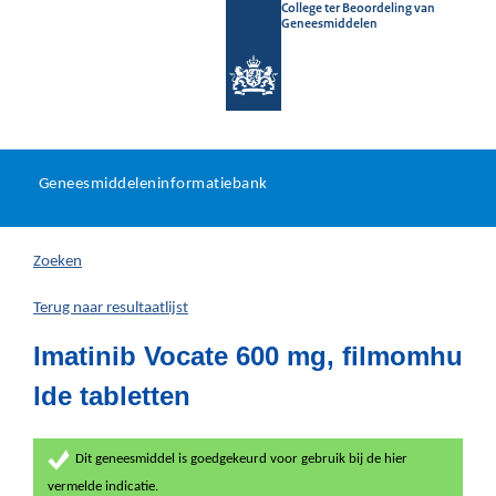
College ter Beoordeling van
Geneesmiddelen
Geneesmiddeleninformatieb
Ga
U
dir
Geneesmiddeleninformatiebank
na
bevindt
in
zich
Zoeken
hier:
Terug naar resultaatlijst
Imatinib Vocate 600 mg, filmomhu
lde tabletten
Dit geneesmiddel is goedgekeurd voor gebruik bij de hier
vermelde indicatie.