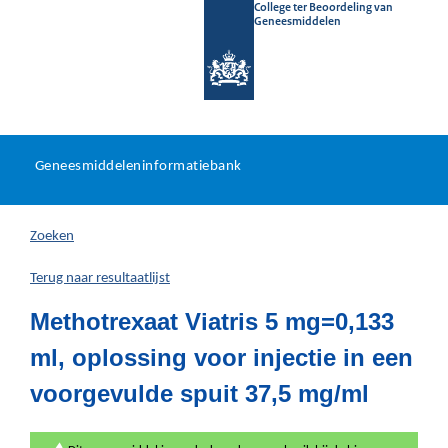
College ter Beoordeling van
Geneesmiddelen
Geneesmiddeleninformatieb
Ga
U
dir
Geneesmiddeleninformatiebank
na
bevindt
in
zich
Zoeken
hier:
Terug naar resultaatlijst
Methotrexaat Viatris 5 mg=0,133
ml, oplossing voor injectie in een
voorgevulde spuit 37,5 mg/ml