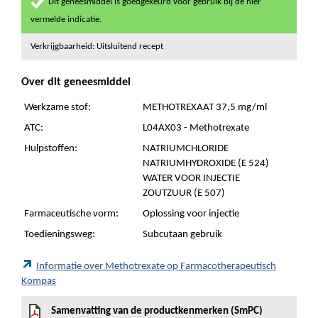
Dit geneesmiddel is goedgekeurd voor gebruik bij de hier
vermelde indicatie.
Verkrijgbaarheid: Uitsluitend recept
Over dit geneesmiddel
Werkzame stof:
METHOTREXAAT 37,5 mg/ml
ATC:
L04AX03 - Methotrexate
Hulpstoffen:
NATRIUMCHLORIDE
NATRIUMHYDROXIDE (E 524)
WATER VOOR INJECTIE
ZOUTZUUR (E 507)
Farmaceutische vorm:
Oplossing voor injectie
Toedieningsweg:
Subcutaan gebruik
Informatie over Methotrexate op Farmacotherapeutisch
Kompas
Samenvatting van de productkenmerken (SmPC)