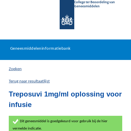
College ter Beoordeling van
Geneesmiddelen
Geneesmiddeleninformatieb
Ga
U
dir
Geneesmiddeleninformatiebank
na
bevindt
in
zich
Zoeken
hier:
Terug naar resultaatlijst
Treposuvi 1mg/ml oplossing voor
infusie
Dit geneesmiddel is goedgekeurd voor gebruik bij de hier
vermelde indicatie.