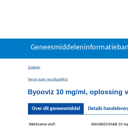
Geneesmiddeleninforma
Geneesmiddeleninformatieba
U
bevindt
zich
Zoeken
hier:
Terug naar resultaatlijst
Byooviz 10 mg/ml, oplossing v
Over dit geneesmiddel
Details handelsve
Werkzame stof:
RANIBIZUMAB 10 m