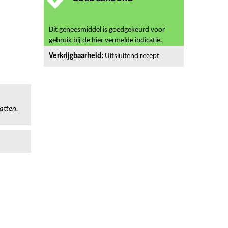
Dit geneesmiddel is goedgekeurd voor
gebruik bij de hier vermelde indicatie.
Verkrijgbaarheid:
Uitsluitend recept
atten.
n