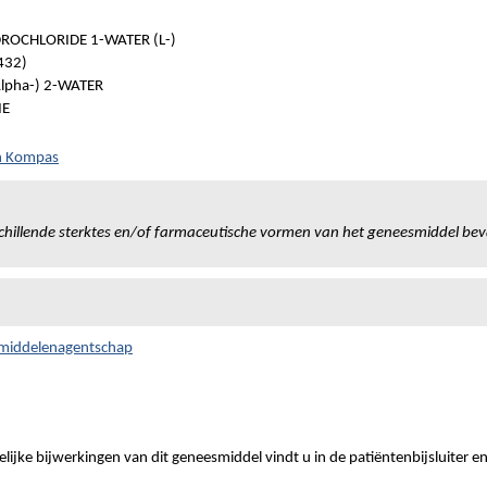
OCHLORIDE 1-WATER (L-)
432)
Alpha-) 2-WATER
IE
ch Kompas
chillende sterktes en/of farmaceutische vormen van het geneesmiddel bev
smiddelenagentschap
ijke bijwerkingen van dit geneesmiddel vindt u in de patiëntenbijsluiter e