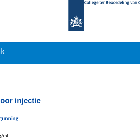
College ter Beoordeling van
tiebank
nk
oor injectie
rgunning
g/ml