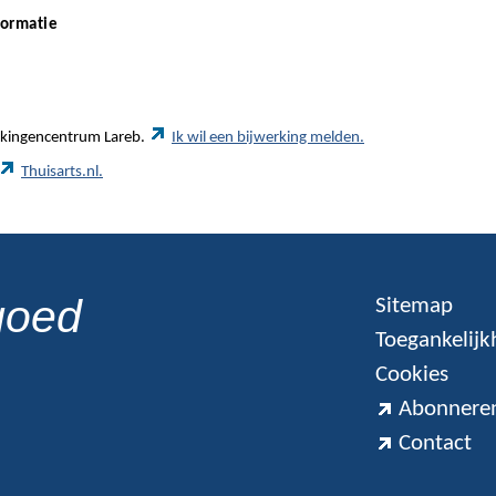
formatie
werkingencentrum Lareb.
Ik wil een bijwerking melden.
Thuisarts.nl.
goed
Sitemap
Toegankelijk
Cookies
Abonneren
Contact