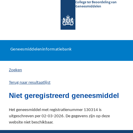
College ter Beoordeling van
Geneesmiddelen
Geneesmiddeleninformatieb
Ga
U
dir
Geneesmiddeleninformatiebank
na
bevindt
in
zich
Zoeken
hier:
Terug naar resultaatlijst
Niet geregistreerd geneesmiddel
Het geneesmiddel met registratienummer 130314 is
uitgeschreven per 02-03-2026. De gegevens zijn op deze
website niet beschikbaar.