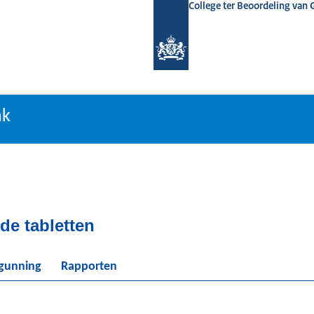
College ter Beoordeling van
tiebank
nk
de tabletten
rgunning
Rapporten