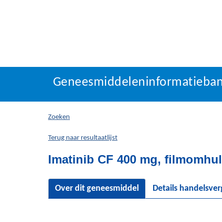
Geneesmiddeleninforma
Geneesmiddeleninformatieba
U
bevindt
zich
Zoeken
hier:
Terug naar resultaatlijst
Imatinib CF 400 mg, filmomhul
Over dit geneesmiddel
Details handelsve