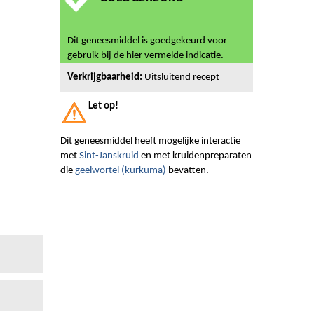
Dit geneesmiddel is goedgekeurd voor
gebruik bij de hier vermelde indicatie.
Verkrijgbaarheid:
Uitsluitend recept
Let op!
Dit geneesmiddel heeft mogelijke interactie
met
Sint-Janskruid
en met kruidenpreparaten
die
geelwortel (kurkuma)
bevatten.