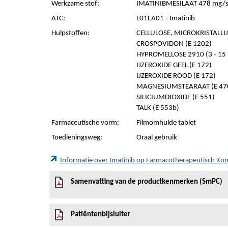
Werkzame stof:
IMATINIBMESILAAT 478 mg/s
ATC:
L01EA01 - Imatinib
Hulpstoffen:
CELLULOSE, MICROKRISTALLIJN
CROSPOVIDON (E 1202)
HYPROMELLOSE 2910 (3 - 15 
IJZEROXIDE GEEL (E 172)
IJZEROXIDE ROOD (E 172)
MAGNESIUMSTEARAAT (E 47
SILICIUMDIOXIDE (E 551)
TALK (E 553b)
Farmaceutische vorm:
Filmomhulde tablet
Toedieningsweg:
Oraal gebruik
Informatie over Imatinib op Farmacotherapeutisch K
Samenvatting van de productkenmerken (SmPC)
Patiëntenbijsluiter