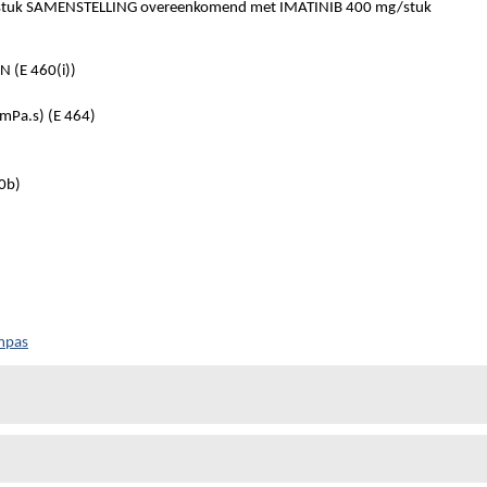
tuk SAMENSTELLING overeenkomend met IMATINIB 400 mg/stuk
 (E 460(i))
mPa.s) (E 464)
0b)
ompas