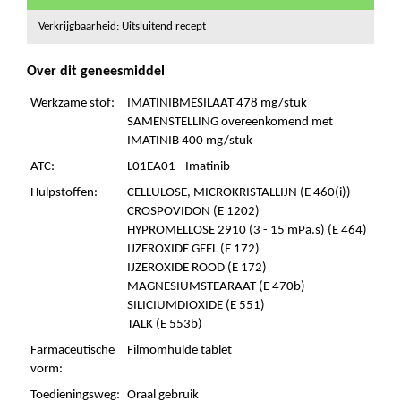
Verkrijgbaarheid: Uitsluitend recept
Over dit geneesmiddel
Werkzame stof:
IMATINIBMESILAAT 478 mg/stuk
SAMENSTELLING overeenkomend met
IMATINIB 400 mg/stuk
ATC:
L01EA01 - Imatinib
Hulpstoffen:
CELLULOSE, MICROKRISTALLIJN (E 460(i))
CROSPOVIDON (E 1202)
HYPROMELLOSE 2910 (3 - 15 mPa.s) (E 464)
IJZEROXIDE GEEL (E 172)
IJZEROXIDE ROOD (E 172)
MAGNESIUMSTEARAAT (E 470b)
SILICIUMDIOXIDE (E 551)
TALK (E 553b)
Farmaceutische
Filmomhulde tablet
vorm:
Toedieningsweg:
Oraal gebruik