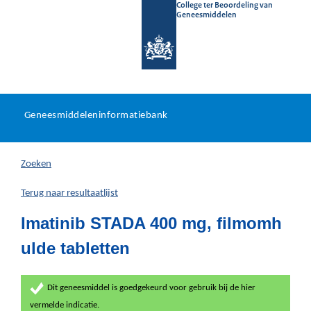
College ter Beoordeling van
Geneesmiddelen
Geneesmiddeleninformatieb
Ga
U
dir
Geneesmiddeleninformatiebank
na
bevindt
in
zich
Zoeken
hier:
Terug naar resultaatlijst
Imatinib STADA 400 mg, filmomh
ulde tabletten
Dit geneesmiddel is goedgekeurd voor gebruik bij de hier
vermelde indicatie.