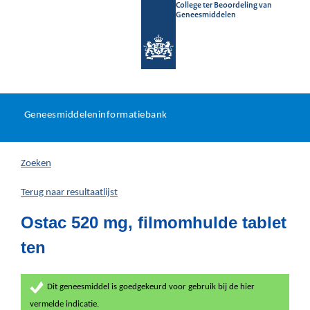
College ter Beoordeling van
Geneesmiddelen
Geneesmiddeleninformatieb
Ga
U
dir
Geneesmiddeleninformatiebank
na
bevindt
in
zich
Zoeken
hier:
Terug naar resultaatlijst
Ostac 520 mg, filmomhulde tablet
ten
Dit geneesmiddel is goedgekeurd voor gebruik bij de hier
vermelde indicatie.