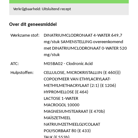
Verkrijgbaarheid: Uitsluitend recept
Over dit geneesmiddel
Werkzame stof:
DINATRIUMCLODRONAAT 4-WATER 649,7
mg/stuk SAMENSTELLING overeenkomend
met DINATRIUMCLODRONAAT 0-WATER 520
mg/stuk
ATC:
M05BA02 - Clodronic Acid
Hulpstoffen:
CELLULOSE, MICROKRISTALLIJN (E 460(i))
COPOLYMEER VAN ETHYLACRYLAAT-
METHYLMETHACRYLAAT (2:1) (E 1206)
HYPROMELLOSE (E 464)
LACTOSE 1-WATER
MACROGOL 10000
MAGNESIUMSTEARAAT (E 470b)
MAÏSZETMEEL
NATRIUMZETMEELGLYCOLAAT
POLYSORBAAT 80 (E 433)
TALK (E 553b)