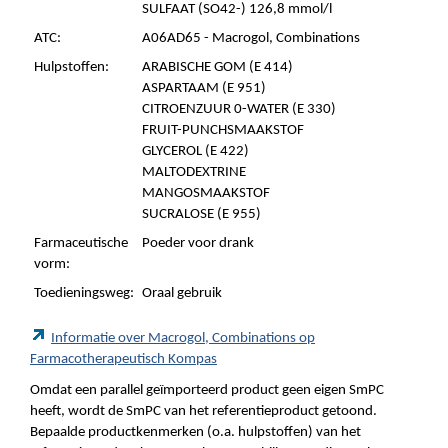
SULFAAT (SO42-) 126,8 mmol/l
ATC:
A06AD65 - Macrogol, Combinations
Hulpstoffen:
ARABISCHE GOM (E 414)
ASPARTAAM (E 951)
CITROENZUUR 0-WATER (E 330)
FRUIT-PUNCHSMAAKSTOF
GLYCEROL (E 422)
MALTODEXTRINE
MANGOSMAAKSTOF
SUCRALOSE (E 955)
Farmaceutische
Poeder voor drank
vorm:
Toedieningsweg:
Oraal gebruik
Informatie over Macrogol, Combinations op
Farmacotherapeutisch Kompas
Omdat een parallel geïmporteerd product geen eigen SmPC
heeft, wordt de SmPC van het referentieproduct getoond.
Bepaalde productkenmerken (o.a. hulpstoffen) van het