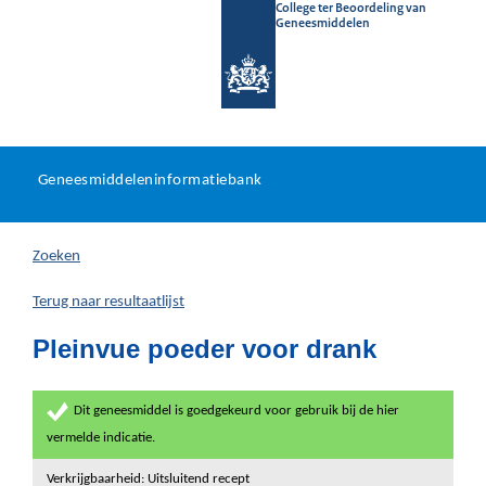
College ter Beoordeling van
Geneesmiddelen
Geneesmiddeleninformatieb
Ga
U
dir
Geneesmiddeleninformatiebank
na
bevindt
in
zich
Zoeken
hier:
Terug naar resultaatlijst
Pleinvue poeder voor drank
Dit geneesmiddel is goedgekeurd voor gebruik bij de hier
vermelde indicatie.
Verkrijgbaarheid: Uitsluitend recept