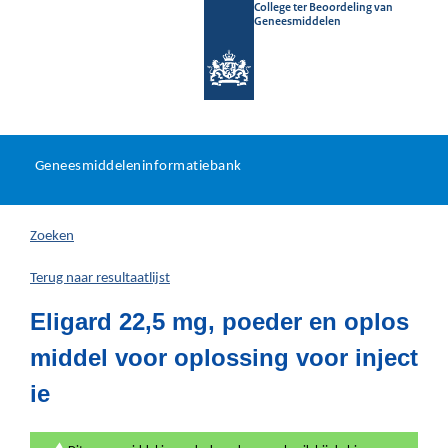
College ter Beoordeling van
Geneesmiddelen
Geneesmiddeleninformatieb
Ga
U
dir
Geneesmiddeleninformatiebank
na
bevindt
in
zich
Zoeken
hier:
Terug naar resultaatlijst
Eligard 22,5 mg, poeder en oplos
middel voor oplossing voor inject
ie