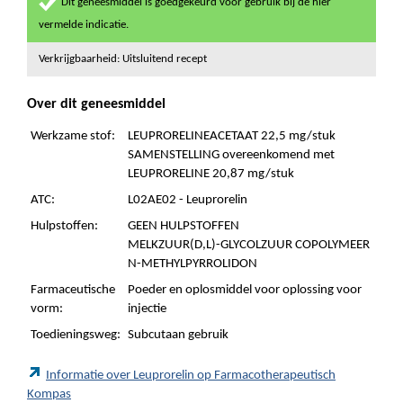
Dit geneesmiddel is goedgekeurd voor gebruik bij de hier
vermelde indicatie.
Verkrijgbaarheid: Uitsluitend recept
Over dit geneesmiddel
Werkzame stof:
LEUPRORELINEACETAAT 22,5 mg/stuk
SAMENSTELLING overeenkomend met
LEUPRORELINE 20,87 mg/stuk
ATC:
L02AE02 - Leuprorelin
Hulpstoffen:
GEEN HULPSTOFFEN
MELKZUUR(D,L)-GLYCOLZUUR COPOLYMEER
N-METHYLPYRROLIDON
Farmaceutische
Poeder en oplosmiddel voor oplossing voor
vorm:
injectie
Toedieningsweg:
Subcutaan gebruik
Informatie over Leuprorelin op Farmacotherapeutisch
Kompas