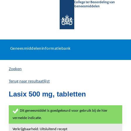
College ter Beoordeling van
Geneesmiddelen
Geneesmiddeleninformatieb
Ga
U
dir
Geneesmiddeleninformatiebank
na
bevindt
in
zich
Zoeken
hier:
Terug naar resultaatlijst
Lasix 500 mg, tabletten
Dit geneesmiddel is goedgekeurd voor gebruik bij de hier
vermelde indicatie.
Verkrijgbaarheid: Uitsluitend recept