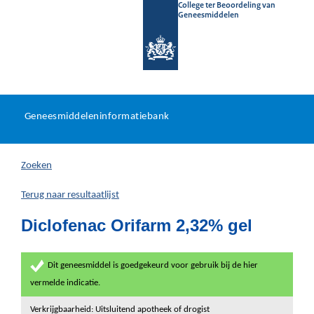
College ter Beoordeling van
Geneesmiddelen
Geneesmiddeleninformatieb
Ga
U
dir
Geneesmiddeleninformatiebank
na
bevindt
in
zich
Zoeken
hier:
Terug naar resultaatlijst
Diclofenac Orifarm 2,32% gel
Dit geneesmiddel is goedgekeurd voor gebruik bij de hier
vermelde indicatie.
Verkrijgbaarheid: Uitsluitend apotheek of drogist