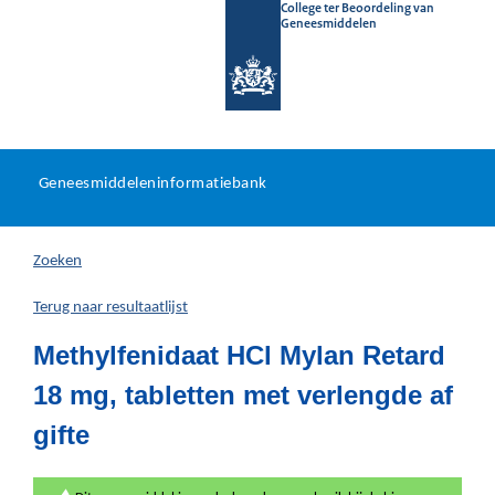
College ter Beoordeling van
Geneesmiddelen
Geneesmiddeleninformatieb
Ga
U
dir
Geneesmiddeleninformatiebank
na
bevindt
in
zich
Zoeken
hier:
Terug naar resultaatlijst
Methylfenidaat HCl Mylan Retard
18 mg, tabletten met verlengde af
gifte