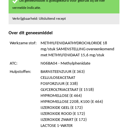
Dit geneesmiddel is goedgekeurd voor gebruik bij de hier
vermelde indicatie.
Verkrijgbaarheid: Uitsluitend recept
Over dit geneesmiddel
Werkzame stof:
METHYLFENIDAATHYDROCHLORIDE 18
mg/stuk SAMENSTELLING overeenkomend
met METHYLFENIDAAT 15,6 mg/stuk
ATC:
N06BA04 - Methylphenidate
Hulpstoffen:
BARNSTEENZUUR (E 363)
CELLULOSEACETAAT
FOSFORZUUR (E 338)
GLYCEROLTRIACETAAT (E 1518)
HYPROMELLOSE (E 464)
HYPROMELLOSE 2208, K100 (E 464)
IJZEROXIDE GEEL (E 172)
IJZEROXIDE ROOD (E 172)
IJZEROXIDE ZWART (E 172)
LACTOSE 1-WATER