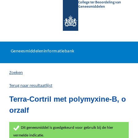
College ter Beoordeling van
Geneesmiddelen
Geneesmiddeleninformatieb
Ga
U
dir
Geneesmiddeleninformatiebank
na
bevindt
in
zich
Zoeken
hier:
Terug naar resultaatlijst
Terra-Cortril met polymyxine-B, o
orzalf
Dit geneesmiddel is goedgekeurd voor gebruik bij de hier
vermelde indicatie.