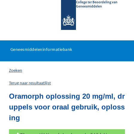
College ter Beoordeling van
Geneesmiddelen
Geneesmiddeleninformatieb
Ga
U
dir
Geneesmiddeleninformatiebank
na
bevindt
in
zich
Zoeken
hier:
Terug naar resultaatlijst
Oramorph oplossing 20 mg/ml, dr
uppels voor oraal gebruik, oploss
ing