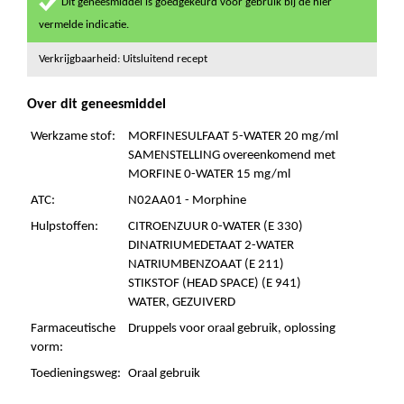
Dit geneesmiddel is goedgekeurd voor gebruik bij de hier
vermelde indicatie.
Verkrijgbaarheid: Uitsluitend recept
Over dit geneesmiddel
Werkzame stof:
MORFINESULFAAT 5-WATER 20 mg/ml
SAMENSTELLING overeenkomend met
MORFINE 0-WATER 15 mg/ml
ATC:
N02AA01 - Morphine
Hulpstoffen:
CITROENZUUR 0-WATER (E 330)
DINATRIUMEDETAAT 2-WATER
NATRIUMBENZOAAT (E 211)
STIKSTOF (HEAD SPACE) (E 941)
WATER, GEZUIVERD
Farmaceutische
Druppels voor oraal gebruik, oplossing
vorm:
Toedieningsweg:
Oraal gebruik