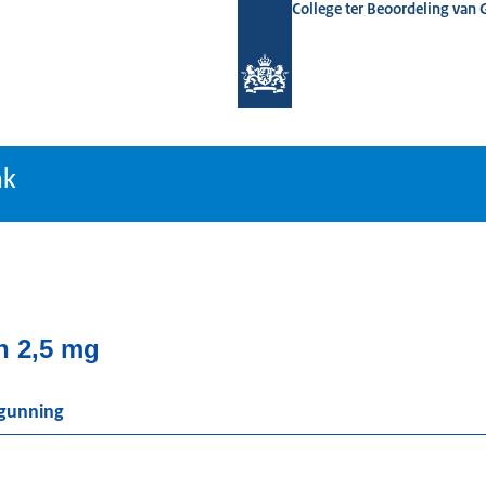
College ter Beoordeling van
tiebank
nk
n 2,5 mg
rgunning