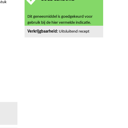
stuk
Dit geneesmiddel is goedgekeurd voor
gebruik bij de hier vermelde indicatie.
Verkrijgbaarheid:
Uitsluitend recept