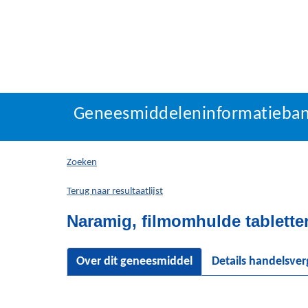
Geneesmiddeleninforma
Geneesmiddeleninformatieba
U
bevindt
zich
Zoeken
hier:
Terug naar resultaatlijst
Naramig, filmomhulde tablette
Over dit geneesmiddel
Details handelsve