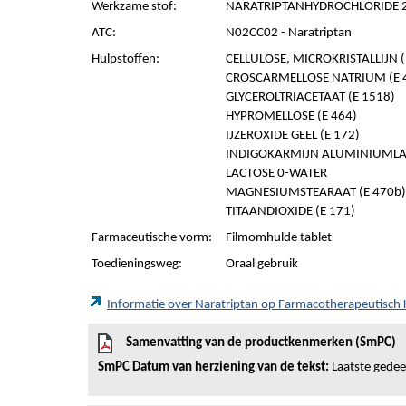
Werkzame stof:
NARATRIPTANHYDROCHLORIDE 2,
ATC:
N02CC02 - Naratriptan
Hulpstoffen:
CELLULOSE, MICROKRISTALLIJN (E
CROSCARMELLOSE NATRIUM (E 
GLYCEROLTRIACETAAT (E 1518)
HYPROMELLOSE (E 464)
IJZEROXIDE GEEL (E 172)
INDIGOKARMIJN ALUMINIUMLAK
LACTOSE 0-WATER
MAGNESIUMSTEARAAT (E 470b)
TITAANDIOXIDE (E 171)
Farmaceutische vorm:
Filmomhulde tablet
Toedieningsweg:
Oraal gebruik
Informatie over Naratriptan op Farmacotherapeutisc
Samenvatting van de productkenmerken (SmPC)
SmPC Datum van herziening van de tekst:
Laatste gedeel