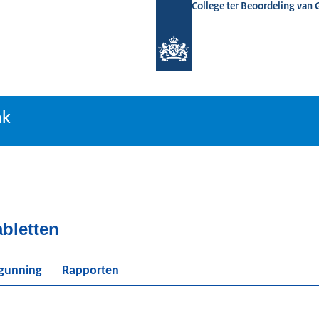
College ter Beoordeling van
tiebank
nk
bletten
rgunning
Rapporten