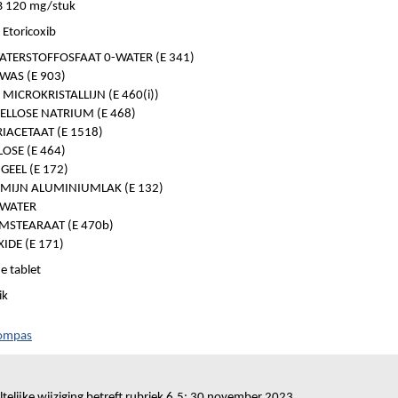
 120 mg/stuk
Etoricoxib
TERSTOFFOSFAAT 0-WATER (E 341)
AS (E 903)
 MICROKRISTALLIJN (E 460(i))
LLOSE NATRIUM (E 468)
IACETAAT (E 1518)
OSE (E 464)
GEEL (E 172)
MIJN ALUMINIUMLAK (E 132)
-WATER
STEARAAT (E 470b)
IDE (E 171)
e tablet
ik
Kompas
telijke wijziging betreft rubriek 6.5: 30 november 2023.