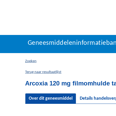
Geneesmiddeleninforma
Geneesmiddeleninformatieba
U
bevindt
zich
Zoeken
hier:
Terug naar resultaatlijst
Arcoxia 120 mg filmomhulde ta
Over dit geneesmiddel
Details handelsve