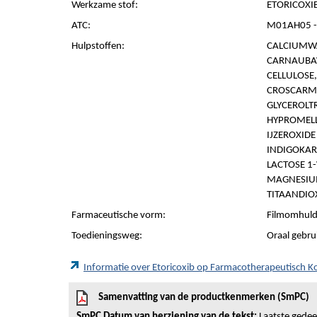
Werkzame stof:
ETORICOXIB
ATC:
M01AH05 - 
Hulpstoffen:
CALCIUMWA
CARNAUBAW
CELLULOSE,
CROSCARME
GLYCEROLTR
HYPROMELL
IJZEROXIDE 
INDIGOKAR
LACTOSE 1
MAGNESIUM
TITAANDIOX
Farmaceutische vorm:
Filmomhuld
Toedieningsweg:
Oraal gebru
Informatie over Etoricoxib op Farmacotherapeutisch 
Samenvatting van de productkenmerken (SmPC)
SmPC Datum van herziening van de tekst:
Laatste gedeel