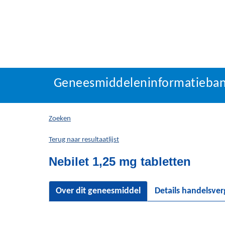
Geneesmiddeleninforma
Geneesmiddeleninformatieba
U
bevindt
zich
Zoeken
hier:
Terug naar resultaatlijst
Nebilet 1,25 mg tabletten
Over dit geneesmiddel
Details handelsve