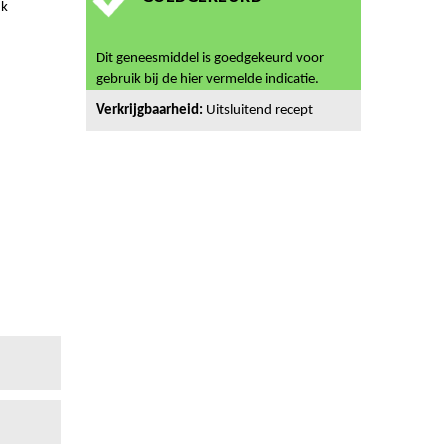
uk
Dit geneesmiddel is goedgekeurd voor
gebruik bij de hier vermelde indicatie.
Verkrijgbaarheid:
Uitsluitend recept