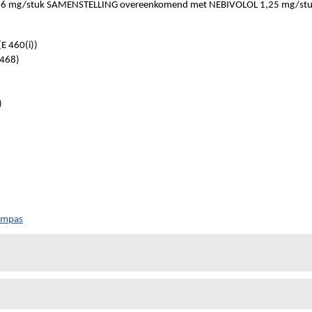
 mg/stuk SAMENSTELLING overeenkomend met NEBIVOLOL 1,25 mg/st
E 460(i))
468)
)
Kompas