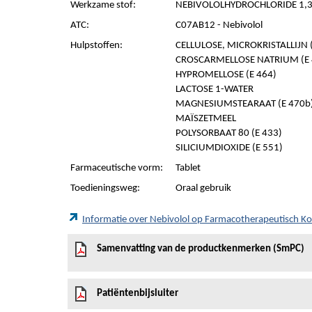
Werkzame stof:
NEBIVOLOLHYDROCHLORIDE 1,36
ATC:
C07AB12 - Nebivolol
Hulpstoffen:
CELLULOSE, MICROKRISTALLIJN (
CROSCARMELLOSE NATRIUM (E 
HYPROMELLOSE (E 464)
LACTOSE 1-WATER
MAGNESIUMSTEARAAT (E 470b
MAÏSZETMEEL
POLYSORBAAT 80 (E 433)
SILICIUMDIOXIDE (E 551)
Farmaceutische vorm:
Tablet
Toedieningsweg:
Oraal gebruik
Informatie over Nebivolol op Farmacotherapeutisch 
Samenvatting van de productkenmerken (SmPC)
Patiëntenbijsluiter