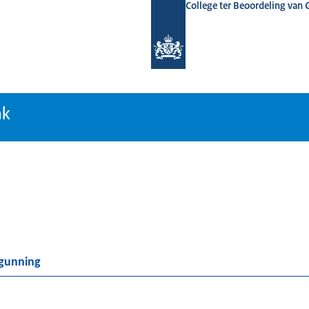
College ter Beoordeling van
tiebank
nk
rgunning