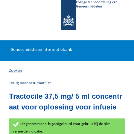
College ter Beoordeling van
Geneesmiddelen
Geneesmiddeleninformatieb
Ga
U
dir
Geneesmiddeleninformatiebank
na
bevindt
in
zich
Zoeken
hier:
Terug naar resultaatlijst
Tractocile 37,5 mg/ 5 ml concentr
aat voor oplossing voor infusie
Dit geneesmiddel is goedgekeurd voor gebruik bij de hier
vermelde indicatie.