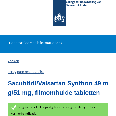
College ter Beoordeling van
Geneesmiddelen
Geneesmiddeleninformatieb
Ga
U
dir
Geneesmiddeleninformatiebank
na
bevindt
in
zich
Zoeken
hier:
Terug naar resultaatlijst
Sacubitril/Valsartan Synthon 49 m
g/51 mg, filmomhulde tabletten
Dit geneesmiddel is goedgekeurd voor gebruik bij de hier
vermelde indicatie.