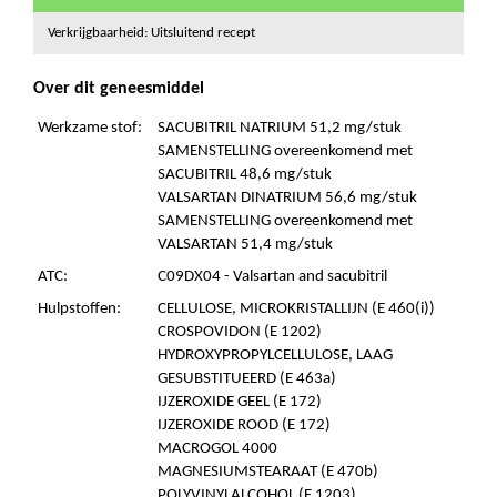
Verkrijgbaarheid: Uitsluitend recept
Over dit geneesmiddel
Werkzame stof:
SACUBITRIL NATRIUM 51,2 mg/stuk
SAMENSTELLING overeenkomend met
SACUBITRIL 48,6 mg/stuk
VALSARTAN DINATRIUM 56,6 mg/stuk
SAMENSTELLING overeenkomend met
VALSARTAN 51,4 mg/stuk
ATC:
C09DX04 - Valsartan and sacubitril
Hulpstoffen:
CELLULOSE, MICROKRISTALLIJN (E 460(i))
CROSPOVIDON (E 1202)
HYDROXYPROPYLCELLULOSE, LAAG
GESUBSTITUEERD (E 463a)
IJZEROXIDE GEEL (E 172)
IJZEROXIDE ROOD (E 172)
MACROGOL 4000
MAGNESIUMSTEARAAT (E 470b)
POLYVINYLALCOHOL (E 1203)